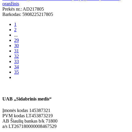
oranžinis
Prekės nr.: AD217805
Barkodas: 5908225217805
1
2
...
29
30
31
32
33
34
35
UAB „Sidabrinis medis“
Įmonės kodas 145387321
PVM kodas LT453873219
AB Šiaulių bankas b/k 71800
a/s LT267180000008467529