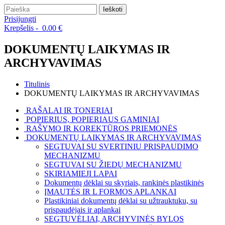
Ieškoti
Prisijungti
Krepšelis -
0.00
€
DOKUMENTŲ LAIKYMAS IR
ARCHYVAVIMAS
Titulinis
DOKUMENTŲ LAIKYMAS IR ARCHYVAVIMAS
RAŠALAI IR TONERIAI
POPIERIUS, POPIERIAUS GAMINIAI
RAŠYMO IR KOREKTŪROS PRIEMONĖS
DOKUMENTŲ LAIKYMAS IR ARCHYVAVIMAS
SEGTUVAI SU SVERTINIU PRISPAUDIMO
MECHANIZMU
SEGTUVAI SU ŽIEDŲ MECHANIZMU
SKIRIAMIEJI LAPAI
Dokumentų dėklai su skyriais, rankinės plastikinės
ĮMAUTĖS IR L FORMOS APLANKAI
Plastikiniai dokumentų dėklai su užtrauktuku, su
prispaudėjais ir aplankai
SEGTUVĖLIAI, ARCHYVINĖS BYLOS