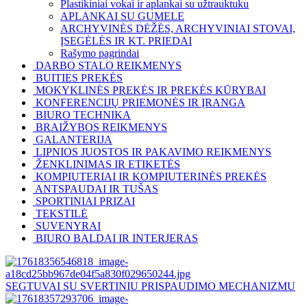
Plastikiniai vokai ir aplankai su užtrauktuku
APLANKAI SU GUMELE
ARCHYVINĖS DĖŽĖS, ARCHYVINIAI STOVAI,
ĮSEGĖLĖS IR KT. PRIEDAI
Rašymo pagrindai
DARBO STALO REIKMENYS
BUITIES PREKĖS
MOKYKLINĖS PREKĖS IR PREKĖS KŪRYBAI
KONFERENCIJŲ PRIEMONĖS IR ĮRANGA
BIURO TECHNIKA
BRAIŽYBOS REIKMENYS
GALANTERIJA
LIPNIOS JUOSTOS IR PAKAVIMO REIKMENYS
ŽENKLINIMAS IR ETIKETĖS
KOMPIUTERIAI IR KOMPIUTERINĖS PREKĖS
ANTSPAUDAI IR TUŠAS
SPORTINIAI PRIZAI
TEKSTILĖ
SUVENYRAI
BIURO BALDAI IR INTERJERAS
SEGTUVAI SU SVERTINIU PRISPAUDIMO MECHANIZMU